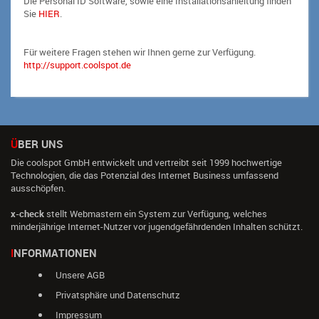
Die Personal ID Software, sowie eine Installationsanleitung finden
Sie
HIER
.
Für weitere Fragen stehen wir Ihnen gerne zur Verfügung.
http://support.coolspot.de
ÜBER UNS
Die coolspot GmbH entwickelt und vertreibt seit 1999 hochwertige
Technologien, die das Potenzial des Internet Business umfassend
ausschöpfen.
x-check
stellt Webmastern ein System zur Verfügung, welches
minderjährige Internet-Nutzer vor jugendgefährdenden Inhalten schützt.
INFORMATIONEN
Unsere AGB
Privatsphäre und Datenschutz
Impressum