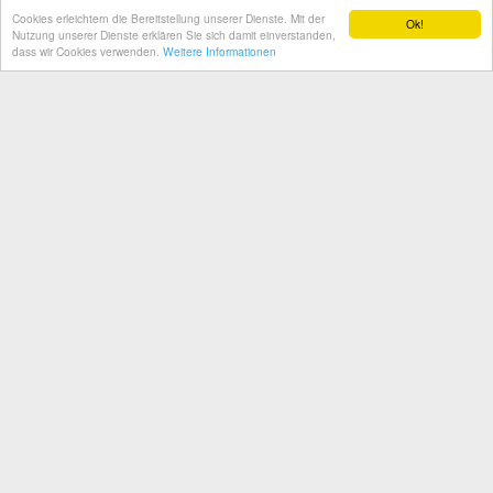
ausschöpfen.
Cookies erleichtern die Bereitstellung unserer Dienste. Mit der
Ok!
Nutzung unserer Dienste erklären Sie sich damit einverstanden,
x-check
stellt Webmastern ein System zur Verfügung, welches
dass wir Cookies verwenden.
Weitere Informationen
minderjährige Internet-Nutzer vor jugendgefährdenden Inhalten
schützt.
INFORMATIONEN
Unsere AGB
Privatsphäre und Datenschutz
Impressum
SCHUFA Klausel
HILFE & SUPPORT
Häufig gestellte Fragen (FAQ)
x-check Hilfesystem
Support Anfragen
© 2026 COOLSPOT GMBH