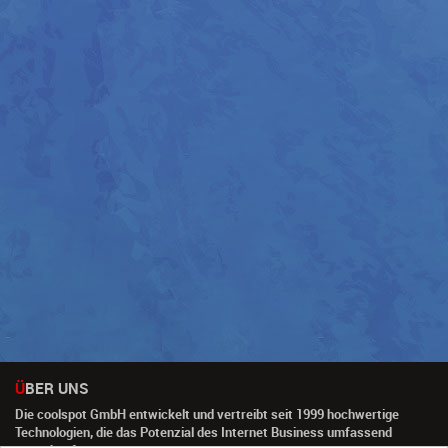
ÜBER UNS
Die coolspot GmbH entwickelt und vertreibt seit 1999 hochwertige
Technologien, die das Potenzial des Internet Business umfassend